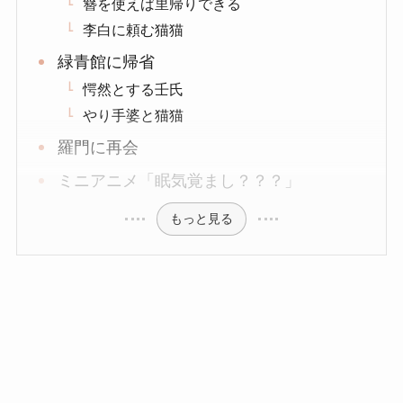
簪を使えば里帰りできる
李白に頼む猫猫
緑青館に帰省
愕然とする壬氏
やり手婆と猫猫
羅門に再会
ミニアニメ「眠気覚まし？？？」
もっと見る