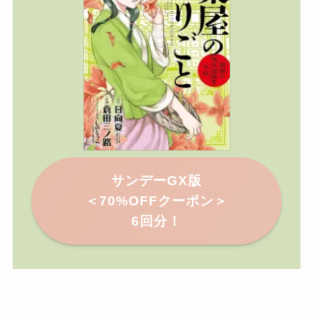
サンデーGX版
＜
70%OFFクーポン＞
6回分！