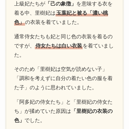
上級妃たちが
「己の象徴」
を意味する衣を
着る中、里樹妃は
玉葉妃と被る「濃い桃
色」
の衣装を着ていました。
通常侍女たちも妃と同じ色の衣装を着るの
ですが、
侍女たちは白い衣装
を着ていまし
た。
そのため「里樹妃は空気が読めない子」
「調和を考えずに自分の着たい色の服を着
た子」のように思われていました。
「阿多妃の侍女たち」と「里樹妃の侍女た
ち」が揉めていた原因は
「里樹妃の衣装の
色」
でした。