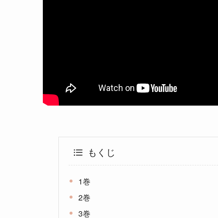
もくじ
1巻
2巻
3巻