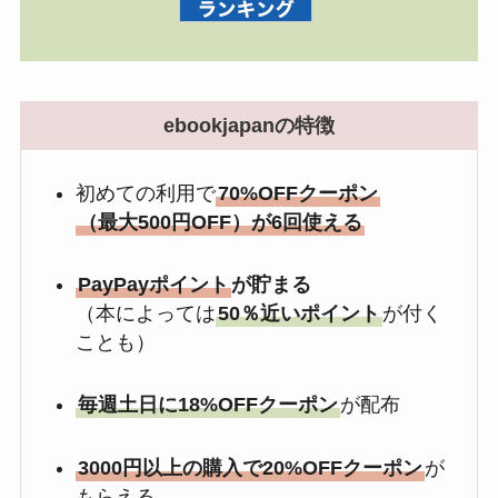
ebookjapanの特徴
初めての利用で
70%OFFクーポン
（最大500円OFF）が6回使える
PayPayポイント
が貯まる
（本によっては
50％近いポイント
が付く
ことも）
毎週土日に18%OFFクーポン
が配布
3000円以上の購入で20%OFFクーポン
が
もらえる