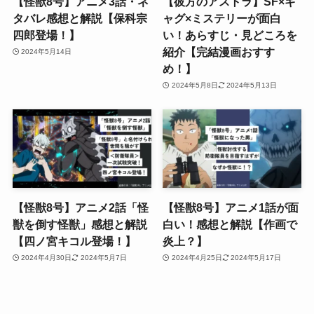
【怪獣8号】アニメ3話・ネ
【彼方のアストラ】SF×ギ
タバレ感想と解説【保科宗
ャグ×ミステリーが面白
四郎登場！】
い！あらすじ・見どころを
紹介【完結漫画おすす
2024年5月14日
め！】
2024年5月8日
2024年5月13日
【怪獣8号】アニメ2話「怪
【怪獣8号】アニメ1話が面
獣を倒す怪獣」感想と解説
白い！感想と解説【作画で
【四ノ宮キコル登場！】
炎上？】
2024年4月30日
2024年5月7日
2024年4月25日
2024年5月17日