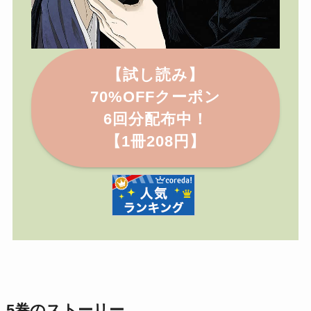
【試し読み】
70%OFFクーポン
6回分配布中！
【1冊208円】
5巻のストーリー