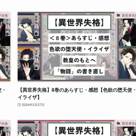
界失格
異世界失
使・
【異世界失格】8巻のあらすじ・感想【色欲の堕天使
イライザ】
2024年2月27日
界失格
異世界失