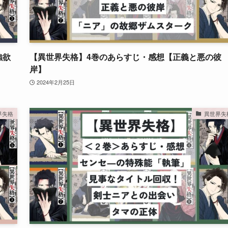
強欲
【異世界失格】4巻のあらすじ・感想【正義と悪の彼
岸】
2024年2月25日
界失格
異世界失