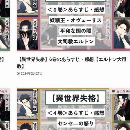
意】
【異世界失格】6巻のあらすじ・感想【エルトン大司
教】
2024年2月27日
界失格
異世界失