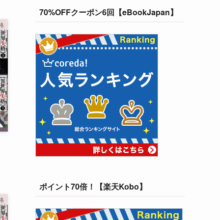
70%OFFクーポン6回【eBookJapan】
格
・
ポイント70倍！【楽天Kobo】
格