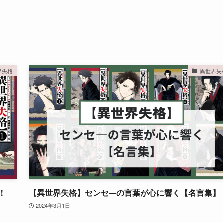
界失格
異世界失
！
【異世界失格】センセ―の言葉が心に響く【名言集】
2024年3月1日